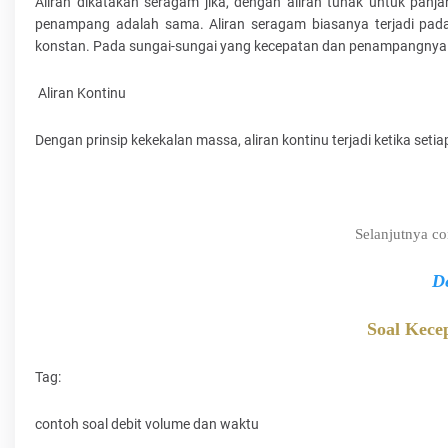
Aliran dikatakan seragam jika, dengan aliran tunak untuk panja
penampang adalah sama. Aliran seragam biasanya terjadi pad
konstan. Pada sungai-sungai yang kecepatan dan penampangnya b
Aliran Kontinu
Dengan prinsip kekekalan massa, aliran kontinu terjadi ketika seti
Selanjutnya c
De
Soal Kece
Tag:
contoh soal debit volume dan waktu