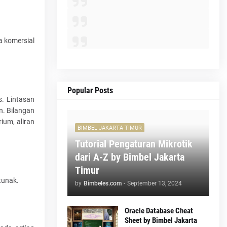
a komersial
Popular Posts
s. Lintasan
n. Bilangan
ium, aliran
BIMBEL JAKARTA TIMUR
Tutorial Pengaturan Mikrotik
dari A-Z by Bimbel Jakarta
Timur
tunak.
by
Bimbeles.com
-
September 13, 2024
Oracle Database Cheat
Sheet by Bimbel Jakarta