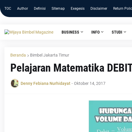
TOC
Author
Definisi
Sitemap
Exegesis
Disclaimer
Return Poli
BUSINESS
INFO
STUDI
Beranda
Bimbel Jakarta Timur
Pelajaran Matematika DEBI
Denny Febiana Nurhidayat
-
Oktober 14, 2017