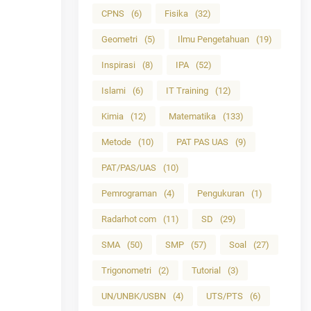
CPNS
(6)
Fisika
(32)
Geometri
(5)
Ilmu Pengetahuan
(19)
Inspirasi
(8)
IPA
(52)
Islami
(6)
IT Training
(12)
Kimia
(12)
Matematika
(133)
Metode
(10)
PAT PAS UAS
(9)
PAT/PAS/UAS
(10)
Pemrograman
(4)
Pengukuran
(1)
Radarhot com
(11)
SD
(29)
SMA
(50)
SMP
(57)
Soal
(27)
Trigonometri
(2)
Tutorial
(3)
UN/UNBK/USBN
(4)
UTS/PTS
(6)