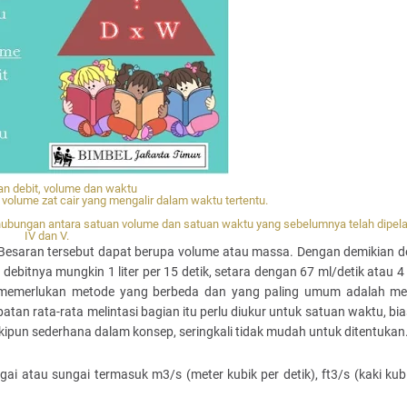
n debit, volume dan waktu
volume zat cair yang mengalir dalam waktu tertentu.
hubungan antara satuan volume dan satuan waktu yang sebelumnya telah dipelaj
IV dan V.
 Besaran tersebut dapat berupa volume atau massa. Dengan demikian deb
debitnya mungkin 1 liter per 15 detik, setara dengan 67 ml/detik atau 4 l
ta memerlukan metode yang berbeda dan yang paling umum adalah met
atan rata-rata melintasi bagian itu perlu diukur untuk satuan waktu, bi
ipun sederhana dalam konsep, seringkali tidak mudah untuk ditentukan
 atau sungai termasuk m3/s (meter kubik per detik), ft3/s (kaki kubi