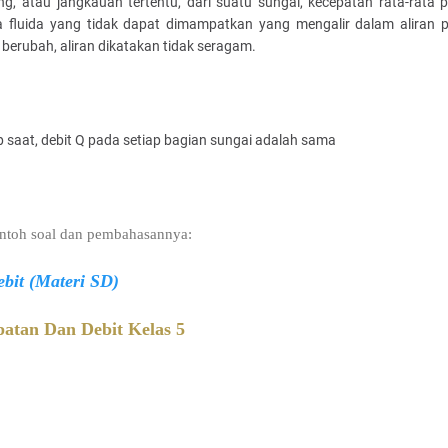
ng, atau jangkauan tertentu, dari suatu sungai, kecepatan rata-rata 
a fluida yang tidak dapat dimampatkan yang mengalir dalam aliran
erubah, aliran dikatakan tidak seragam.
ap saat, debit Q pada setiap bagian sungai adalah sama
ontoh soal dan pembahasannya:
bit (Materi SD)
patan Dan Debit Kelas 5