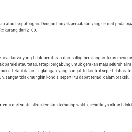
silangan atau berpotongan. Dengan banyak percobaan yang cermat pada pip
Re kurang dari 2100.
 kurva-kurva yang tidak beraturan dan saling bersilangan terus meneru
ak paralel atau tetap, tetapi bergabung untuk gerakan maju seluruh alira
rbulen tetapi dalam lingkungan yang sangat terkontrol seperti laborator
, sangat tidak mungkin kondisi seperti itu dapat terjadi dalam praktik.
rtentu dari suatu aliran konstan terhadap waktu, sebaliknya aliran tidak 