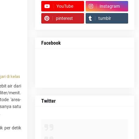
YouTube
Instagram
pinterest
tumblr
Facebook
ari di kelas
it air dari
iter/menit.
ode 'area-
Twitter
asanya satu
.
k per detik