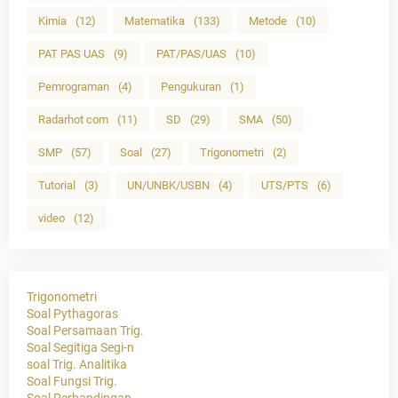
Kimia
(12)
Matematika
(133)
Metode
(10)
PAT PAS UAS
(9)
PAT/PAS/UAS
(10)
Pemrograman
(4)
Pengukuran
(1)
Radarhot com
(11)
SD
(29)
SMA
(50)
SMP
(57)
Soal
(27)
Trigonometri
(2)
Tutorial
(3)
UN/UNBK/USBN
(4)
UTS/PTS
(6)
video
(12)
Trigonometri
Soal Pythagoras
Soal Persamaan Trig.
Soal Segitiga Segi-n
soal Trig. Analitika
Soal Fungsi Trig.