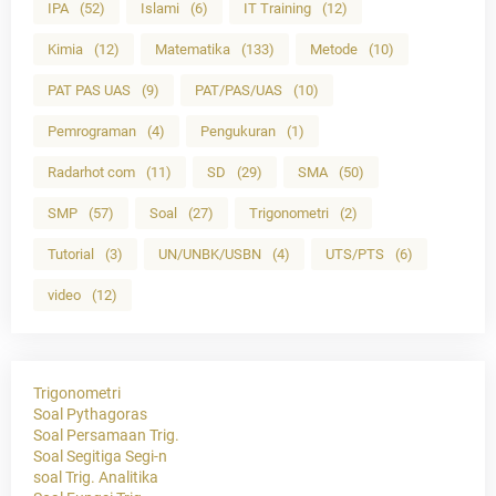
IPA
(52)
Islami
(6)
IT Training
(12)
Kimia
(12)
Matematika
(133)
Metode
(10)
PAT PAS UAS
(9)
PAT/PAS/UAS
(10)
Pemrograman
(4)
Pengukuran
(1)
Radarhot com
(11)
SD
(29)
SMA
(50)
SMP
(57)
Soal
(27)
Trigonometri
(2)
Tutorial
(3)
UN/UNBK/USBN
(4)
UTS/PTS
(6)
video
(12)
Trigonometri
Soal Pythagoras
Soal Persamaan Trig.
Soal Segitiga Segi-n
soal Trig. Analitika