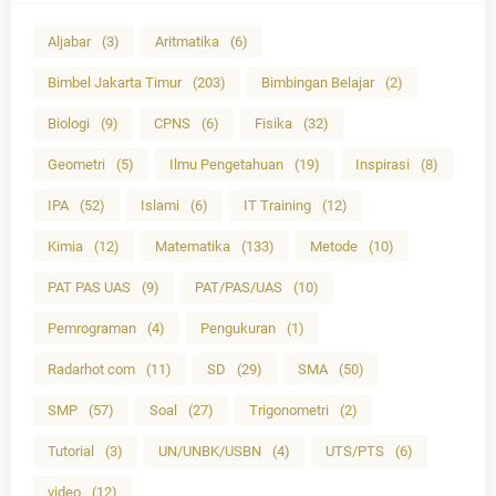
Aljabar
(3)
Aritmatika
(6)
Bimbel Jakarta Timur
(203)
Bimbingan Belajar
(2)
Biologi
(9)
CPNS
(6)
Fisika
(32)
Geometri
(5)
Ilmu Pengetahuan
(19)
Inspirasi
(8)
IPA
(52)
Islami
(6)
IT Training
(12)
Kimia
(12)
Matematika
(133)
Metode
(10)
PAT PAS UAS
(9)
PAT/PAS/UAS
(10)
Pemrograman
(4)
Pengukuran
(1)
Radarhot com
(11)
SD
(29)
SMA
(50)
SMP
(57)
Soal
(27)
Trigonometri
(2)
Tutorial
(3)
UN/UNBK/USBN
(4)
UTS/PTS
(6)
video
(12)