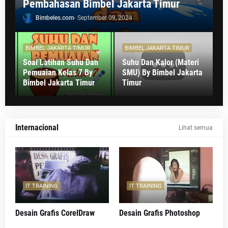
Pembahasan Bimbel Jakarta Timur
Bimbeles.com
-
September 09, 2024
BIMBEL JAKARTA TIMUR
BIMBEL JAKARTA TIMUR
Soal Latihan Suhu Dan
Suhu Dan Kalor (Materi
Pemuaian Kelas 7 By
SMU) By Bimbel Jakarta
Bimbel Jakarta Timur
Timur
Internacional
Lihat semua
IT TRAINING
IT TRAINING
Desain Grafis CorelDraw
Desain Grafis Photoshop