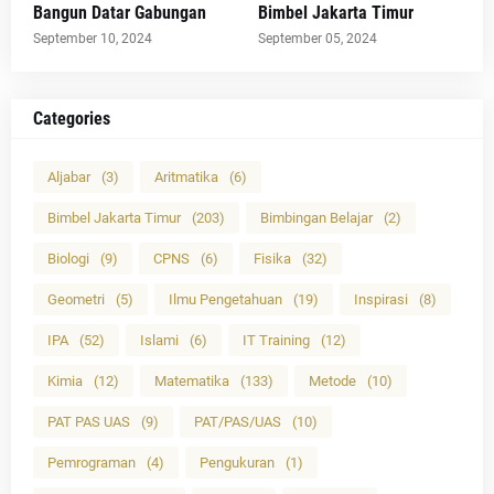
Bangun Datar Gabungan
Bimbel Jakarta Timur
September 10, 2024
September 05, 2024
Categories
Aljabar
(3)
Aritmatika
(6)
Bimbel Jakarta Timur
(203)
Bimbingan Belajar
(2)
Biologi
(9)
CPNS
(6)
Fisika
(32)
Geometri
(5)
Ilmu Pengetahuan
(19)
Inspirasi
(8)
IPA
(52)
Islami
(6)
IT Training
(12)
Kimia
(12)
Matematika
(133)
Metode
(10)
PAT PAS UAS
(9)
PAT/PAS/UAS
(10)
Pemrograman
(4)
Pengukuran
(1)