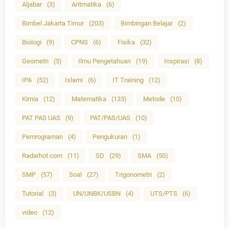
Aljabar
(3)
Aritmatika
(6)
Bimbel Jakarta Timur
(203)
Bimbingan Belajar
(2)
Biologi
(9)
CPNS
(6)
Fisika
(32)
Geometri
(5)
Ilmu Pengetahuan
(19)
Inspirasi
(8)
IPA
(52)
Islami
(6)
IT Training
(12)
Kimia
(12)
Matematika
(133)
Metode
(10)
PAT PAS UAS
(9)
PAT/PAS/UAS
(10)
Pemrograman
(4)
Pengukuran
(1)
Radarhot com
(11)
SD
(29)
SMA
(50)
SMP
(57)
Soal
(27)
Trigonometri
(2)
Tutorial
(3)
UN/UNBK/USBN
(4)
UTS/PTS
(6)
video
(12)