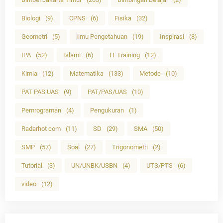
Biologi
(9)
CPNS
(6)
Fisika
(32)
Geometri
(5)
Ilmu Pengetahuan
(19)
Inspirasi
(8)
IPA
(52)
Islami
(6)
IT Training
(12)
Kimia
(12)
Matematika
(133)
Metode
(10)
PAT PAS UAS
(9)
PAT/PAS/UAS
(10)
Pemrograman
(4)
Pengukuran
(1)
Radarhot com
(11)
SD
(29)
SMA
(50)
SMP
(57)
Soal
(27)
Trigonometri
(2)
Tutorial
(3)
UN/UNBK/USBN
(4)
UTS/PTS
(6)
video
(12)