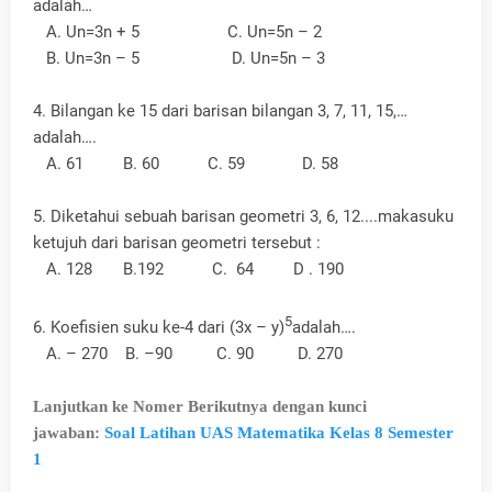
adalah…
A. Un=3n + 5 C. Un=5n – 2
B. Un=3n – 5 D. Un=5n – 3
4. Bilangan ke 15 dari barisan bilangan 3, 7, 11, 15,…
adalah….
A. 61 B. 60 C. 59 D. 58
5. Diketahui sebuah barisan geometri 3, 6, 12....makasuku
ketujuh dari barisan geometri tersebut :
A. 128 B.192 C. 64 D . 190
5
6. Koefisien suku ke-4 dari (3x – y)
adalah….
A. – 270 B. –90 C. 90 D. 270
Lanjutkan ke Nomer Berikutnya dengan kunci
jawaban:
Soal Latihan UAS Matematika Kelas 8 Semester
1