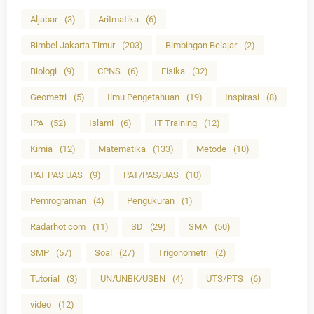
Aljabar
(3)
Aritmatika
(6)
Bimbel Jakarta Timur
(203)
Bimbingan Belajar
(2)
Biologi
(9)
CPNS
(6)
Fisika
(32)
Geometri
(5)
Ilmu Pengetahuan
(19)
Inspirasi
(8)
IPA
(52)
Islami
(6)
IT Training
(12)
Kimia
(12)
Matematika
(133)
Metode
(10)
PAT PAS UAS
(9)
PAT/PAS/UAS
(10)
Pemrograman
(4)
Pengukuran
(1)
Radarhot com
(11)
SD
(29)
SMA
(50)
SMP
(57)
Soal
(27)
Trigonometri
(2)
Tutorial
(3)
UN/UNBK/USBN
(4)
UTS/PTS
(6)
video
(12)