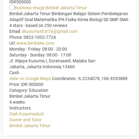
IDR500000
Bimbel Jakarta Timur Bimbingan Belajar Sistem Pembelajaran
Adaptif Soal Matematika IPA Fisika Kimia Biologi SD SMP SMA
4
stars - based on
250
reviews
Email:
dkusumastuti76@gmail.com
Phone:
0822-1002-7724
Url:
www.bimbeles.com
Monday - Friday: 08:00 - 20:00
Saturday - Sunday: 08:00 - 17:00
Jl. Wijaya Kusuma I, Durensawit, Malaka Sari
Jakarta
,
Jakarta Indonesia
13460
Cash
View on Google Maps
Coordinates: -6.2234078, 106.9293888
Price: IDR 500000
Category:
Education
Bimbel Jakarta Timur
4 weeks
Instructors
Diah Kusumastuti
Owner and Tutor
Bimbel Jakarta Timur