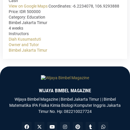
Cash
View on Google Maps
Coordinates: -6.2234078, 106.9293888
Price: IDR 500000
Category:
Education
Bimbel Jakarta Timur
4 weeks
Instructors
Diah Kusumastuti
Owner and Tutor
Bimbel Jakarta Timur
WIJAYA BIMBEL MAGAZINE
Wijaya Bimbel Magazine | Bimbel Jakarta Timur | | Bimbel
Matematika IPA Fisika Kimia Biologi Komputer Inggris Jakarta
Timur No. Hp: 082210027724