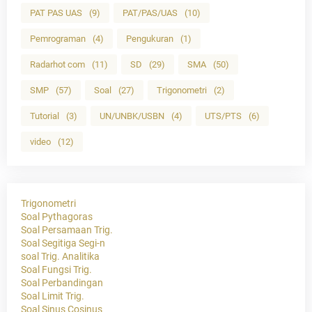
PAT PAS UAS
(9)
PAT/PAS/UAS
(10)
Pemrograman
(4)
Pengukuran
(1)
Radarhot com
(11)
SD
(29)
SMA
(50)
SMP
(57)
Soal
(27)
Trigonometri
(2)
Tutorial
(3)
UN/UNBK/USBN
(4)
UTS/PTS
(6)
video
(12)
Trigonometri
Soal Pythagoras
Soal Persamaan Trig.
Soal Segitiga Segi-n
soal Trig. Analitika
Soal Fungsi Trig.
Soal Perbandingan
Soal Limit Trig.
Soal Sinus Cosinus