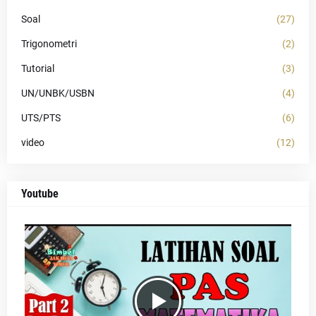
Soal
(27)
Trigonometri
(2)
Tutorial
(3)
UN/UNBK/USBN
(4)
UTS/PTS
(6)
video
(12)
Youtube