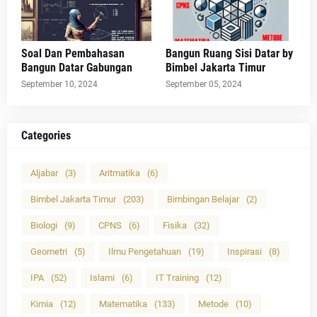
Soal Dan Pembahasan
Bangun Ruang Sisi Datar by
Bangun Datar Gabungan
Bimbel Jakarta Timur
September 10, 2024
September 05, 2024
Categories
Aljabar
(3)
Aritmatika
(6)
Bimbel Jakarta Timur
(203)
Bimbingan Belajar
(2)
Biologi
(9)
CPNS
(6)
Fisika
(32)
Geometri
(5)
Ilmu Pengetahuan
(19)
Inspirasi
(8)
IPA
(52)
Islami
(6)
IT Training
(12)
Kimia
(12)
Matematika
(133)
Metode
(10)