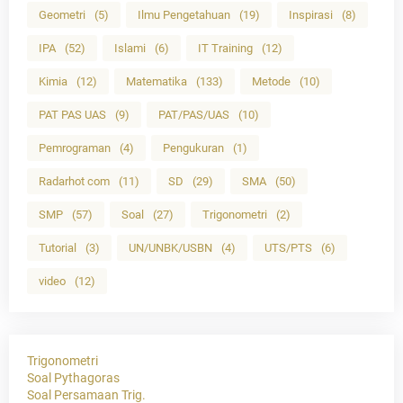
Geometri
(5)
Ilmu Pengetahuan
(19)
Inspirasi
(8)
IPA
(52)
Islami
(6)
IT Training
(12)
Kimia
(12)
Matematika
(133)
Metode
(10)
PAT PAS UAS
(9)
PAT/PAS/UAS
(10)
Pemrograman
(4)
Pengukuran
(1)
Radarhot com
(11)
SD
(29)
SMA
(50)
SMP
(57)
Soal
(27)
Trigonometri
(2)
Tutorial
(3)
UN/UNBK/USBN
(4)
UTS/PTS
(6)
video
(12)
Trigonometri
Soal Pythagoras
Soal Persamaan Trig.