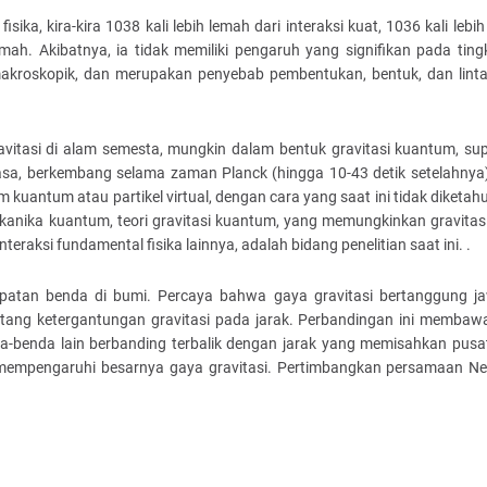
ika, kira-kira 1038 kali lebih lemah dari interaksi kuat, 1036 kali lebi
mah. Akibatnya, ia tidak memiliki pengaruh yang signifikan pada tingk
makroskopik, dan merupakan penyebab pembentukan, bentuk, dan linta
avitasi di alam semesta, mungkin dalam bentuk gravitasi kuantum, sup
asa, berkembang selama zaman Planck (hingga 10-43 detik setelahnya)
kuantum atau partikel virtual, dengan cara yang saat ini tidak diketahu
anika kuantum, teori gravitasi kuantum, yang memungkinkan gravitas
raksi fundamental fisika lainnya, adalah bidang penelitian saat ini. .
atan benda di bumi. Percaya bahwa gaya gravitasi bertanggung j
ang ketergantungan gravitasi pada jarak. Perbandingan ini membaw
a-benda lain berbanding terbalik dengan jarak yang memisahkan pusa
g mempengaruhi besarnya gaya gravitasi. Pertimbangkan persamaan N