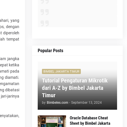
ahari, yang
ips, dengan
t diperoleh
alah tempat
Popular Posts
lam jangka
epat ketika
iamati pada
BIMBEL JAKARTA TIMUR
ng diamati.
Tutorial Pengaturan Mikrotik
 pengamatan
dari A-Z by Bimbel Jakarta
ng dibatasi
Timur
ari-jarinya
by
Bimbeles.com
-
September 13, 2024
menyatakan,
Oracle Database Cheat
Sheet by Bimbel Jakarta