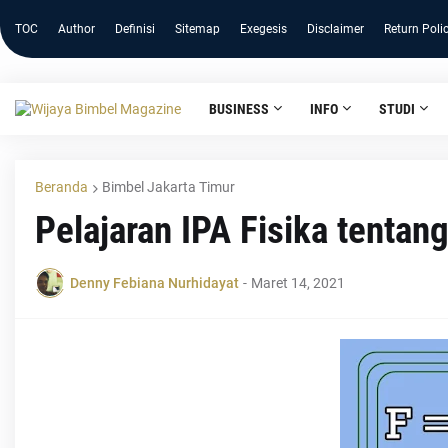
TOC
Author
Definisi
Sitemap
Exegesis
Disclaimer
Return Poli
BUSINESS
INFO
STUDI
Beranda
Bimbel Jakarta Timur
Pelajaran IPA Fisika tentang
Denny Febiana Nurhidayat
-
Maret 14, 2021