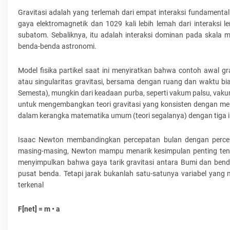
Gravitasi adalah yang terlemah dari empat interaksi fundamental fis
gaya elektromagnetik dan 1029 kali lebih lemah dari interaksi le
subatom. Sebaliknya, itu adalah interaksi dominan pada skala 
benda-benda astronomi.
Model fisika partikel saat ini menyiratkan bahwa contoh awal gr
atau singularitas gravitasi, bersama dengan ruang dan waktu bi
Semesta), mungkin dari keadaan purba, seperti vakum palsu, vakum 
untuk mengembangkan teori gravitasi yang konsisten dengan mek
dalam kerangka matematika umum (teori segalanya) dengan tiga inte
Isaac Newton membandingkan percepatan bulan dengan percep
masing-masing, Newton mampu menarik kesimpulan penting tent
menyimpulkan bahwa gaya tarik gravitasi antara Bumi dan bend
pusat benda. Tetapi jarak bukanlah satu-satunya variabel yan
terkenal
F[net] = m • a