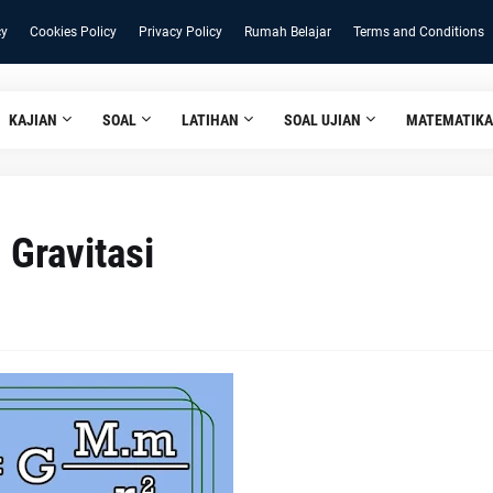
cy
Cookies Policy
Privacy Policy
Rumah Belajar
Terms and Conditions
KAJIAN
SOAL
LATIHAN
SOAL UJIAN
MATEMATIKA
 Gravitasi