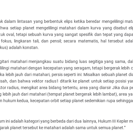
alam lintasan yang berbentuk elips ketika beredar mengelilingi mat
bahwa setiap planet mengelilingi matahari dalam kurva yang disebut el
uk oval, tetapi sebuah kurva yang sangat spesifik dan tepat yang dapa
kus, lingkaran tali, dan pensil; secara matematis, hal tersebut ad
okus) adalah konstan.
itari matahari menjangkau suatu bidang luas segitiga yang sama, da
lingi matahari dengan kecepatan yang seragam, tetapi bergerak lebih c
 lebih jauh dari matahari, persis seperti ini: Misalkan sebuah planet d
isah, dan bahwa vektor radius1 ditarik ke planet untuk setiap posisi ya
ktor radius, mengikat area bidang tertentu, area yang diarsir Jika dua
lebih jauh dari matahari (tempat planet bergerak lebih lambat), area ya
 hukum kedua, kecepatan orbit setiap planet sedemikian rupa sehingga j
m ini adalah kategori yang berbeda dari dua lainnya, Hukum III Kepler 
jarak planet tersebut ke matahari adalah sama untuk semua planet.”