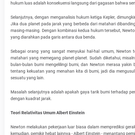
hukum luas adalah konsekuensi langsung dari gagasan bahwa sem
Selanjutnya, dengan menganalisis hukum ketiga Kepler, dimungk
Jika dua planet pada jarak yang berbeda dari matahari dibandin
masing-masing. Dengan kombinasi kedua hukum tersebut, Newton
yang diarahkan pada garis antara dua benda.
Sebagai orang yang sangat menyukai hal-hal umum, Newton t
matahari yang memegang planet-planet. Sudah diketahui, misaln
bulan-bulan bumi mengelilingi bumi, dan Newton merasa yakin
tentang kekuatan yang menahan kita di bumi, jadi dia mengusu
sesuatu yang lain.
Masalah selanjutnya adalah apakah gaya tarik bumi terhadap pen
dengan kuadrat jarak.
Teori Relativitas Umum Albert Einstein
Newton melakukan pekerjaan luar biasa dalam memprediksi geraka
kemudian, pemikir hebat lainnya - Albert Einstein - menantang pem