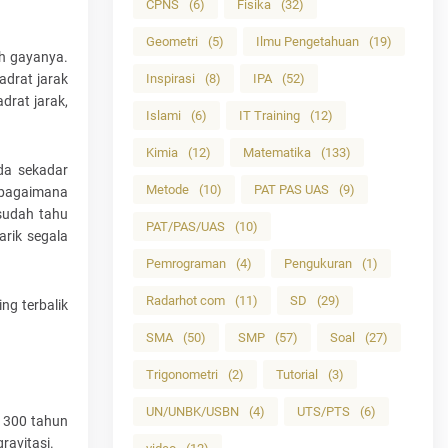
CPNS
(6)
Fisika
(32)
Geometri
(5)
Ilmu Pengetahuan
(19)
ah gayanya.
adrat jarak
Inspirasi
(8)
IPA
(52)
drat jarak,
Islami
(6)
IT Training
(12)
Kimia
(12)
Matematika
(133)
da sekadar
Metode
(10)
PAT PAS UAS
(9)
sebagaimana
sudah tahu
PAT/PAS/UAS
(10)
rik segala
Pemrograman
(4)
Pengukuran
(1)
Radarhot com
(11)
SD
(29)
ng terbalik
SMA
(50)
SMP
(57)
Soal
(27)
Trigonometri
(2)
Tutorial
(3)
UN/UNBK/USBN
(4)
UTS/PTS
(6)
a 300 tahun
ravitasi.