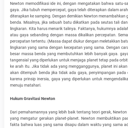
Newton memodifikasi ide ini, dengan mengatakan bahwa satu-
gaya. Jika tubuh mempercepat, gaya telah diterapkan dalam arah g
diterapkan ke samping. Dengan demikian Newton menambahkan g
benda. Misalnya, jika sebuah batu diikatkan pada seutas tali d
lingkaran. Kita harus menarik talinya. Faktanya, hukumnya adal
atau gaya sebanding dengan massa dikalikan percepatan. Sema
percepatan tertentu. (Massa dapat diukur dengan meletakkan batu
lingkaran yang sama dengan kecepatan yang sama. Dengan cara 
besar massa benda yang membutuhkan lebih banyak gaya. gaya.) 
tangensial yang diperlukan untuk menjaga planet tetap pada orbit
ke arah itu. Jika tidak ada yang mengganggunya, planet ini aka
akan ditempuh benda jika tidak ada gaya, penyimpangan pada d
karena prinsip inersia, gaya yang diperlukan untuk mengendalika
menuju matahari.
Hukum Gravitasi Newton
Dari pemahamannya yang lebih baik tentang teori gerak, Newto
yang mengatur gerakan planet-planet. Newton membuktikan pad
fakta bahwa luas yang sama disapu dalam waktu yang sama ada