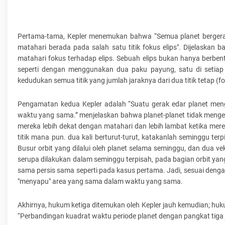
Pertama-tama, Kepler menemukan bahwa “Semua planet bergerak d
matahari berada pada salah satu titik fokus elips". Dijelaskan 
matahari fokus terhadap elips. Sebuah elips bukan hanya berbent
seperti dengan menggunakan dua paku payung, satu di setiap fo
kedudukan semua titik yang jumlah jaraknya dari dua titik tetap (f
Pengamatan kedua Kepler adalah “Suatu gerak edar planet meng
waktu yang sama.” menjelaskan bahwa planet-planet tidak mengeli
mereka lebih dekat dengan matahari dan lebih lambat ketika mereka
titik mana pun. dua kali berturut-turut, katakanlah seminggu terp
Busur orbit yang dilalui oleh planet selama seminggu, dan dua ve
serupa dilakukan dalam seminggu terpisah, pada bagian orbit yang 
sama persis sama seperti pada kasus pertama. Jadi, sesuai dengan
"menyapu" area yang sama dalam waktu yang sama.
Akhirnya, hukum ketiga ditemukan oleh Kepler jauh kemudian; huku
“Perbandingan kuadrat waktu periode planet dengan pangkat tiga 