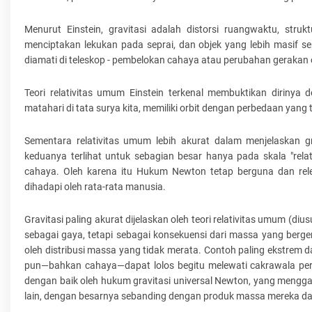
Menurut Einstein, gravitasi adalah distorsi ruangwaktu, stru
menciptakan lekukan pada seprai, dan objek yang lebih masif 
diamati di teleskop - pembelokan cahaya atau perubahan gerakan 
Teori relativitas umum Einstein terkenal membuktikan dirinya
matahari di tata surya kita, memiliki orbit dengan perbedaan yang
Sementara relativitas umum lebih akurat dalam menjelaskan
keduanya terlihat untuk sebagian besar hanya pada skala "relat
cahaya. Oleh karena itu Hukum Newton tetap berguna dan rel
dihadapi oleh rata-rata manusia.
Gravitasi paling akurat dijelaskan oleh teori relativitas umum (d
sebagai gaya, tetapi sebagai konsekuensi dari massa yang berg
oleh distribusi massa yang tidak merata. Contoh paling ekstrem d
pun—bahkan cahaya—dapat lolos begitu melewati cakrawala perist
dengan baik oleh hukum gravitasi universal Newton, yang mengg
lain, dengan besarnya sebanding dengan produk massa mereka dan 