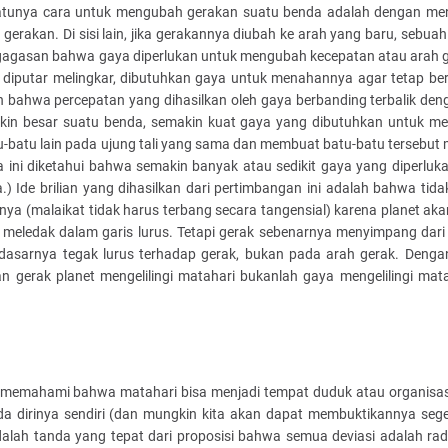
satunya cara untuk mengubah gerakan suatu benda adalah dengan m
erakan. Di sisi lain, jika gerakannya diubah ke arah yang baru, sebuah
agasan bahwa gaya diperlukan untuk mengubah kecepatan atau arah g
an diputar melingkar, dibutuhkan gaya untuk menahannya agar tetap b
ah bahwa percepatan yang dihasilkan oleh gaya berbanding terbalik de
kin besar suatu benda, semakin kuat gaya yang dibutuhkan untuk me
-batu lain pada ujung tali yang sama dan membuat batu-batu tersebut m
ini diketahui bahwa semakin banyak atau sedikit gaya yang diperluk
Ide brilian yang dihasilkan dari pertimbangan ini adalah bahwa tid
nya (malaikat tidak harus terbang secara tangensial) karena planet ak
n meledak dalam garis lurus. Tetapi gerak sebenarnya menyimpang dari
asarnya tegak lurus terhadap gerak, bukan pada arah gerak. Dengan 
n gerak planet mengelilingi matahari bukanlah gaya mengelilingi mata
n memahami bahwa matahari bisa menjadi tempat duduk atau organisas
a dirinya sendiri (dan mungkin kita akan dapat membuktikannya seg
lah tanda yang tepat dari proposisi bahwa semua deviasi adalah ra