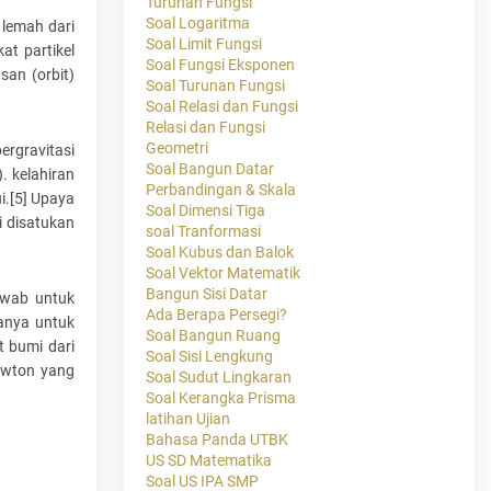
Turunan Fungsi
Soal Logaritma
h lemah dari
Soal Limit Fungsi
at partikel
Soal Fungsi Eksponen
san (orbit)
Soal Turunan Fungsi
Soal Relasi dan Fungsi
Relasi dan Fungsi
Geometri
ergravitasi
Soal Bangun Datar
. kelahiran
Perbandingan & Skala
i.[5] Upaya
Soal Dimensi Tiga
i disatukan
soal Tranformasi
Soal Kubus dan Balok
Soal Vektor Matematik
Bangun Sisi Datar
awab untuk
Ada Berapa Persegi?
anya untuk
Soal Bangun Ruang
t bumi dari
Soal Sisi Lengkung
ewton yang
Soal Sudut Lingkaran
Soal Kerangka Prisma
latihan Ujian
Bahasa Panda UTBK
US SD Matematika
Soal US IPA SMP