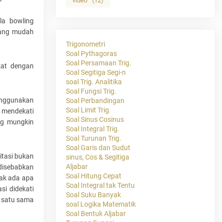
video
(12)
la bowling
yang mudah
Trigonometri
Soal Pythagoras
Soal Persamaan Trig.
kat dengan
Soal Segitiga Segi-n
soal Trig. Analitika
Soal Fungsi Trig.
enggunakan
Soal Perbandingan
Soal Limit Trig.
n mendekati
Soal Sinus Cosinus
ng mungkin
Soal Integral Trig.
Soal Turunan Trig.
Soal Garis dan Sudut
itasi bukan
sinus, Cos & Segitiga
Aljabar
 disebabkan
Soal Hitung Cepat
dak ada apa
Soal Integral tak Tentu
si didekati
Soal Suku Banyak
k satu sama
soal Logika Matematik
Soal Bentuk Aljabar