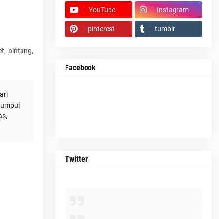
YouTube
Instagram
pinterest
tumblr
t, bintang,
Facebook
ari
kumpul
as,
Twitter