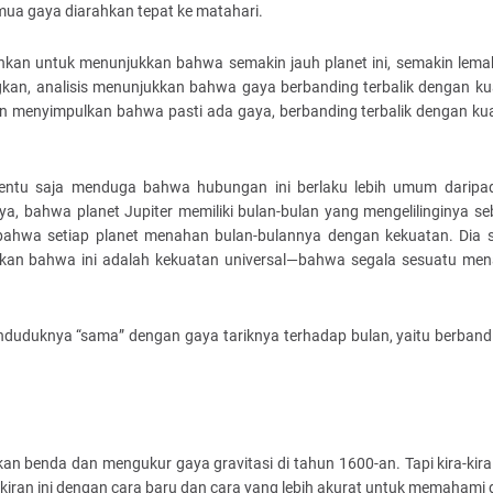
ua gaya diarahkan tepat ke matahari.
inkan untuk menunjukkan bahwa semakin jauh planet ini, semakin lem
gkan, analisis menunjukkan bahwa gaya berbanding terbalik dengan ku
 menyimpulkan bahwa pasti ada gaya, berbanding terbalik dengan kua
entu saja menduga bahwa hubungan ini berlaku lebih umum daripa
ya, bahwa planet Jupiter memiliki bulan-bulan yang mengelilinginya 
 bahwa setiap planet menahan bulan-bulannya dengan kekuatan. Dia 
lkan bahwa ini adalah kekuatan universal—bahwa segala sesuatu mena
duduknya “sama” dengan gaya tariknya terhadap bulan, yaitu berbandi
n benda dan mengukur gaya gravitasi di tahun 1600-an. Tapi kira-kir
ikiran ini dengan cara baru dan cara yang lebih akurat untuk memahami g