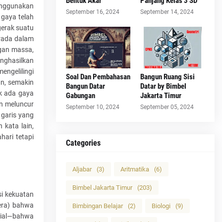
Bentuk Akar
Panjang Kelas 3 SD
enggunakan
September 16, 2024
September 14, 2024
 gaya telah
erak suatu
erada dalam
ngan massa,
nghasilkan
engelilingi
Soal Dan Pembahasan
Bangun Ruang Sisi
an, semakin
Bangun Datar
Datar by Bimbel
ak ada gaya
Gabungan
Jakarta Timur
an meluncur
September 10, 2024
September 05, 2024
 garis yang
kata lain,
hari tetapi
Categories
Aljabar
(3)
Aritmatika
(6)
Bimbel Jakarta Timur
(203)
i kekuatan
era) bahwa
Bimbingan Belajar
(2)
Biologi
(9)
dial—bahwa