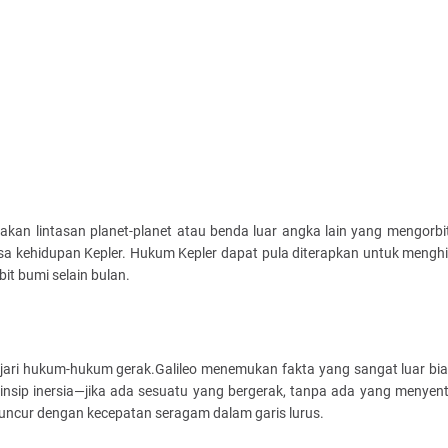
an lintasan planet-planet atau benda luar angka lain yang mengorbi
asa kehidupan Kepler. Hukum Kepler dapat pula diterapkan untuk mengh
it bumi selain bulan.
ari hukum-hukum gerak.Galileo menemukan fakta yang sangat luar bia
insip inersia—jika ada sesuatu yang bergerak, tanpa ada yang menye
luncur dengan kecepatan seragam dalam garis lurus.