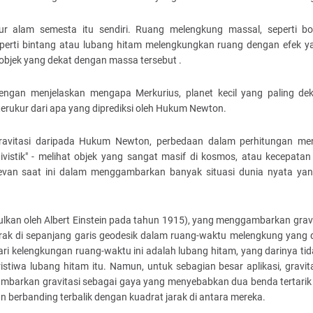
ktur alam semesta itu sendiri. Ruang melengkung massal, seperti bo
seperti bintang atau lubang hitam melengkungkan ruang dengan efek 
objek yang dekat dengan massa tersebut .
 dengan menjelaskan mengapa Merkurius, planet kecil yang paling de
 terukur dari apa yang diprediksi oleh Hukum Newton.
 gravitasi daripada Hukum Newton, perbedaan dalam perhitungan m
ivistik" - melihat objek yang sangat masif di kosmos, atau kecepata
evan saat ini dalam menggambarkan banyak situasi dunia nyata ya
iusulkan oleh Albert Einstein pada tahun 1915), yang menggambarkan grav
erak di sepanjang garis geodesik dalam ruang-waktu melengkung yang
ari kelengkungan ruang-waktu ini adalah lubang hitam, yang darinya ti
iwa lubang hitam itu. Namun, untuk sebagian besar aplikasi, gravita
ambarkan gravitasi sebagai gaya yang menyebabkan dua benda tertari
berbanding terbalik dengan kuadrat jarak di antara mereka.