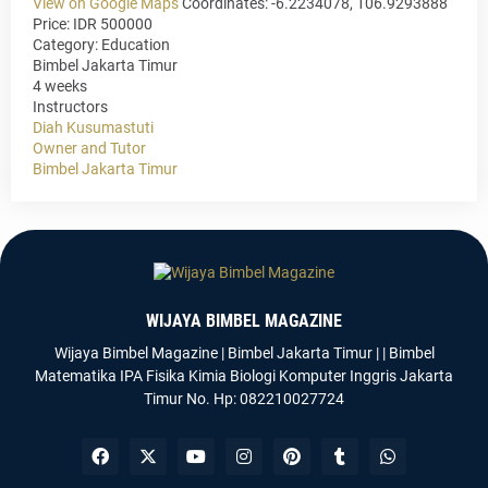
View on Google Maps
Coordinates: -6.2234078, 106.9293888
Price: IDR 500000
Category:
Education
Bimbel Jakarta Timur
4 weeks
Instructors
Diah Kusumastuti
Owner and Tutor
Bimbel Jakarta Timur
WIJAYA BIMBEL MAGAZINE
Wijaya Bimbel Magazine | Bimbel Jakarta Timur | | Bimbel
Matematika IPA Fisika Kimia Biologi Komputer Inggris Jakarta
Timur No. Hp: 082210027724