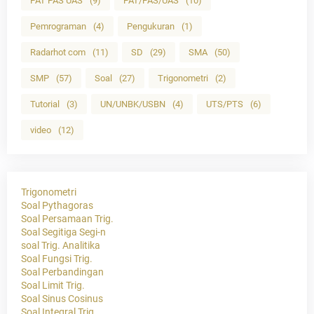
PAT PAS UAS
(9)
PAT/PAS/UAS
(10)
Pemrograman
(4)
Pengukuran
(1)
Radarhot com
(11)
SD
(29)
SMA
(50)
SMP
(57)
Soal
(27)
Trigonometri
(2)
Tutorial
(3)
UN/UNBK/USBN
(4)
UTS/PTS
(6)
video
(12)
Trigonometri
Soal Pythagoras
Soal Persamaan Trig.
Soal Segitiga Segi-n
soal Trig. Analitika
Soal Fungsi Trig.
Soal Perbandingan
Soal Limit Trig.
Soal Sinus Cosinus
Soal Integral Trig.