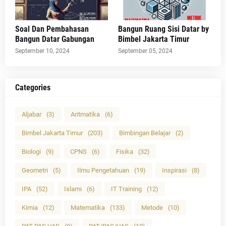
Soal Dan Pembahasan
Bangun Ruang Sisi Datar by
Bangun Datar Gabungan
Bimbel Jakarta Timur
September 10, 2024
September 05, 2024
Categories
Aljabar
(3)
Aritmatika
(6)
Bimbel Jakarta Timur
(203)
Bimbingan Belajar
(2)
Biologi
(9)
CPNS
(6)
Fisika
(32)
Geometri
(5)
Ilmu Pengetahuan
(19)
Inspirasi
(8)
IPA
(52)
Islami
(6)
IT Training
(12)
Kimia
(12)
Matematika
(133)
Metode
(10)