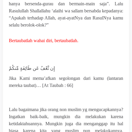
hanya bersenda-gurau dan bermain-main saja”. Lalu
Rasulullah Shallallahu ‘alaihi wa sallam bersabda kepadanya:
“Apakah terhadap Allah, ayat-ayatNya dan RasulNya kamu
selalu berolok-olok?”
Bertaubatlah wahai diri, bertaubatlah.
إِن نَّعْفُ عَن طَائِفَةٍ مِّنكُمْ
Jika Kami mema’afkan segolongan dari kamu (lantaran
mereka taubat)… [At Taubah : 66]
Lalu bagaimana jika orang non muslim yg mengucapkannya?
Ingatkan baik-baik, mungkin dia melakukan karena
ketidaktahuannya. Mungkin juga dia menganggap itu hal
biasa karena kita yang muslim pun melakukannya.