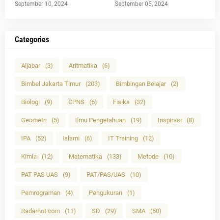
September 10, 2024
September 05, 2024
Categories
Aljabar
(3)
Aritmatika
(6)
Bimbel Jakarta Timur
(203)
Bimbingan Belajar
(2)
Biologi
(9)
CPNS
(6)
Fisika
(32)
Geometri
(5)
Ilmu Pengetahuan
(19)
Inspirasi
(8)
IPA
(52)
Islami
(6)
IT Training
(12)
Kimia
(12)
Matematika
(133)
Metode
(10)
PAT PAS UAS
(9)
PAT/PAS/UAS
(10)
Pemrograman
(4)
Pengukuran
(1)
Radarhot com
(11)
SD
(29)
SMA
(50)