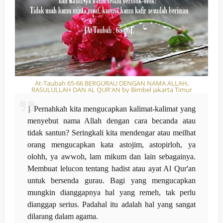
At-Taubah 65-66 BERGURAU DENGAN NAMA ALLAH,
RASULULLAH DAN AL QUR'AN by Bimbel jakarta Timur
|
Pernahkah kita mengucapkan kalimat-kalimat yang
menyebut nama Allah dengan cara becanda atau
tidak santun? Seringkali kita mendengar atau meilhat
orang mengucapkan kata astojim, astopirloh, ya
olohh, ya awwoh, lam mikum dan lain sebagainya.
Membuat lelucon tentang hadist atau ayat Al Qur'an
untuk bersenda gurau. Bagi yang mengucapkan
mungkin dianggapnya hal yang remeh, tak perlu
dianggap serius. Padahal itu adalah hal yang sangat
dilarang dalam agama.