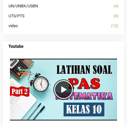
UN/UNBK/USBN
(4)
UTS/PTS
(6)
video
(12)
Youtube