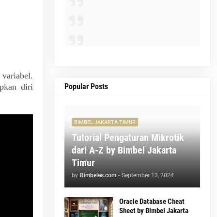
 variabel.
kan diri
Popular Posts
BIMBEL JAKARTA TIMUR
Tutorial Pengaturan Mikrotik
dari A-Z by Bimbel Jakarta
Timur
by
Bimbeles.com
-
September 13, 2024
Oracle Database Cheat
Sheet by Bimbel Jakarta