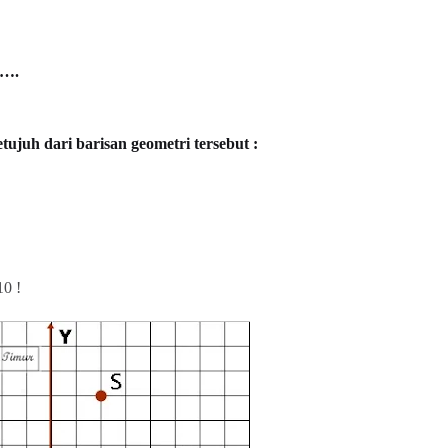
h….
etujuh dari barisan geometri tersebut :
 10 !