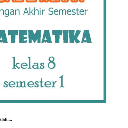
lah....