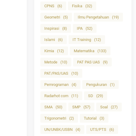
CPNS
(6)
Fisika
(32)
Geometri
(5)
Ilmu Pengetahuan
(19)
Inspirasi
(8)
IPA
(52)
Islami
(6)
IT Training
(12)
Kimia
(12)
Matematika
(133)
Metode
(10)
PAT PAS UAS
(9)
PAT/PAS/UAS
(10)
Pemrograman
(4)
Pengukuran
(1)
Radarhot com
(11)
SD
(29)
SMA
(50)
SMP
(57)
Soal
(27)
Trigonometri
(2)
Tutorial
(3)
UN/UNBK/USBN
(4)
UTS/PTS
(6)