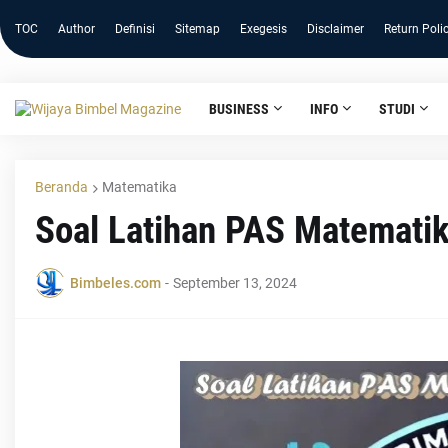
TOC
Author
Definisi
Sitemap
Exegesis
Disclaimer
Return Poli
BUSINESS
INFO
STUDI
Beranda
Matematika
Soal Latihan PAS Matematik
Bimbeles.com
-
September 13, 2024