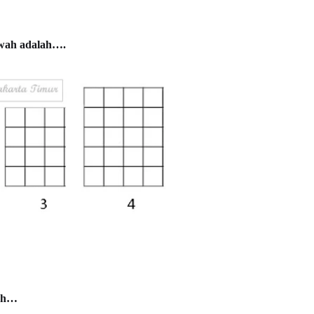
awah adalah….
lah…