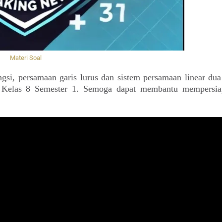
Materi Soal
ungsi, persamaan garis lurus dan sistem persamaan linear dua
 Kelas 8 Semester 1. Semoga dapat membantu mempersiap