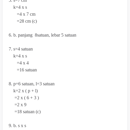
5. s=7 cm
k=4 x s
=4 x 7 cm
=28 cm (c)
6. b. panjang 8satuan, lebar 5 satuan
7. s=4 satuan
k=4 x s
=4 x 4
=16 satuan
8.
p=6 satuan, l=3 satuan
k=2 x ( p + l)
=2 x ( 6 + 3 )
=2 x 9
=18 satuan (c)
9. b. s x s