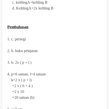
c. kelilingA=keliling B
d. KelilingA=2x keliling B
Pembahasan
1. c. persegi
2. b. buku pelajaran
3.
b. 2x ( p + l )
4. p=6 satuan, l=4 satuan
k=2 x ( p + l)
=2 x ( 6 + 4 )
=2 x 10
=20 satuan (b)