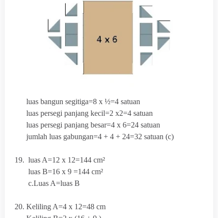
luas bangun segitiga=8 x ½=4 satuan
luas persegi panjang kecil=2 x2=4 satuan
luas persegi panjang besar=4 x 6=24 satuan
jumlah luas gabungan=4 + 4 + 24=32 satuan (c)
19. luas A=12 x 12=144 cm²
luas B=16 x 9 =144 cm²
c.Luas A=luas B
20. Keliling A=4 x 12=48 cm