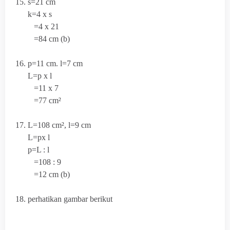
15. s=21 cm
k=4 x s
=4 x 21
=84 cm (b)
16. p=11 cm. l=7 cm
L=p x l
=11 x 7
=77 cm²
17. L=108 cm², l=9 cm
L=px l
p=L : l
=108 : 9
=12 cm (b)
18. perhatikan gambar berikut