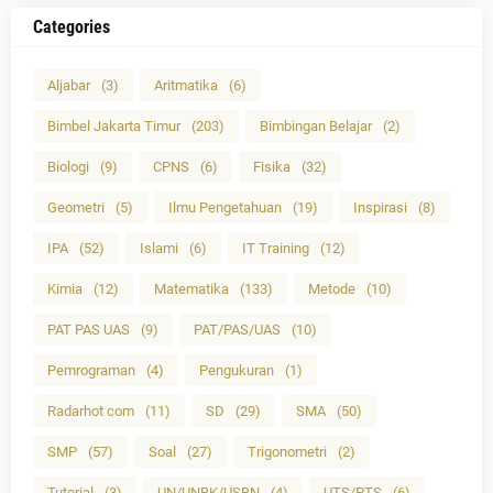
Categories
Aljabar
(3)
Aritmatika
(6)
Bimbel Jakarta Timur
(203)
Bimbingan Belajar
(2)
Biologi
(9)
CPNS
(6)
Fisika
(32)
Geometri
(5)
Ilmu Pengetahuan
(19)
Inspirasi
(8)
IPA
(52)
Islami
(6)
IT Training
(12)
Kimia
(12)
Matematika
(133)
Metode
(10)
PAT PAS UAS
(9)
PAT/PAS/UAS
(10)
Pemrograman
(4)
Pengukuran
(1)
Radarhot com
(11)
SD
(29)
SMA
(50)
SMP
(57)
Soal
(27)
Trigonometri
(2)
Tutorial
(3)
UN/UNBK/USBN
(4)
UTS/PTS
(6)