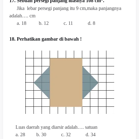
17. Sebuah persegi panjang luasnya 108 cm
.
Jika
lebar persegi panjang itu 9 cm,maka panjangnya
adalah…. cm
a. 18
b. 12
c. 11
d. 8
18. Perhatikan gambar di bawah !
Luas daerah yang diarsir adalah…. satuan
a. 28
b. 30
c. 32
d. 34