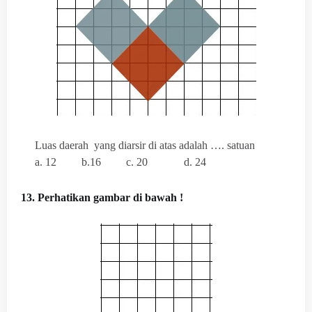
Luas daerah
yang diarsir di atas adalah …. satuan
a. 12
b.16
c. 20
d. 24
13. Perhatikan gambar di bawah !