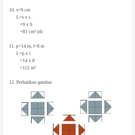
10. s=9 cm
L=s x s
=9 x 9
=81 cm² (d)
11. p=14 m, l=8 m
L=p x l
=14 x 8
=112 m²
12. Perhatikan gambar