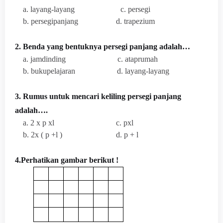
a. layang-layang c. persegi
b. persegipanjang d. trapezium
2. Benda yang bentuknya persegi panjang adalah…
a. jamdinding c. ataprumah
b. bukupelajaran d. layang-layang
3. Rumus untuk mencari keliling persegi panjang
adalah….
a. 2 x p xl c. pxl
b. 2x ( p +l ) d. p + l
4.Perhatikan gambar berikut !