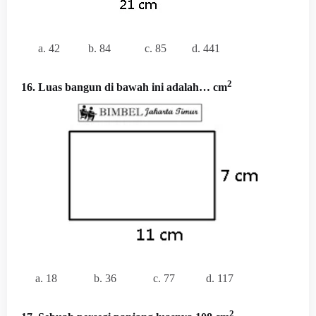
a. 42
b. 84
c. 85
d. 441
2
16. Luas bangun di bawah ini adalah… cm
a. 18
b. 36
c. 77
d. 117
2