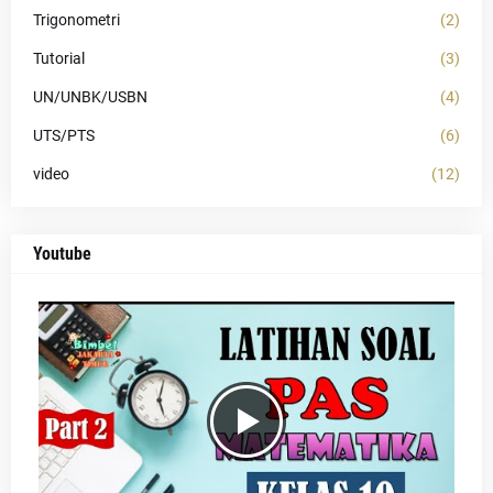
Trigonometri
(2)
Tutorial
(3)
UN/UNBK/USBN
(4)
UTS/PTS
(6)
video
(12)
Youtube