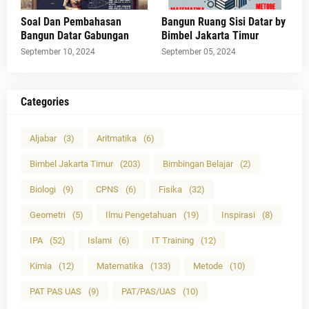
Soal Dan Pembahasan
Bangun Ruang Sisi Datar by
Bangun Datar Gabungan
Bimbel Jakarta Timur
September 10, 2024
September 05, 2024
Categories
Aljabar
(3)
Aritmatika
(6)
Bimbel Jakarta Timur
(203)
Bimbingan Belajar
(2)
Biologi
(9)
CPNS
(6)
Fisika
(32)
Geometri
(5)
Ilmu Pengetahuan
(19)
Inspirasi
(8)
IPA
(52)
Islami
(6)
IT Training
(12)
Kimia
(12)
Matematika
(133)
Metode
(10)
PAT PAS UAS
(9)
PAT/PAS/UAS
(10)