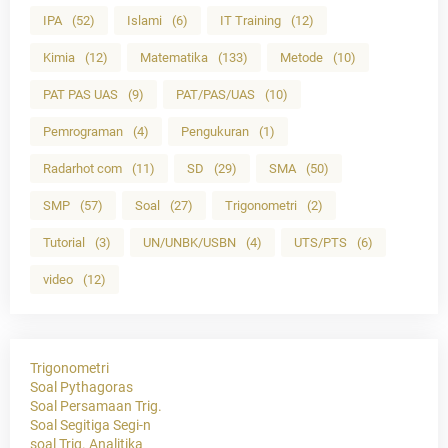
IPA
(52)
Islami
(6)
IT Training
(12)
Kimia
(12)
Matematika
(133)
Metode
(10)
PAT PAS UAS
(9)
PAT/PAS/UAS
(10)
Pemrograman
(4)
Pengukuran
(1)
Radarhot com
(11)
SD
(29)
SMA
(50)
SMP
(57)
Soal
(27)
Trigonometri
(2)
Tutorial
(3)
UN/UNBK/USBN
(4)
UTS/PTS
(6)
video
(12)
Trigonometri
Soal Pythagoras
Soal Persamaan Trig.
Soal Segitiga Segi-n
soal Trig. Analitika