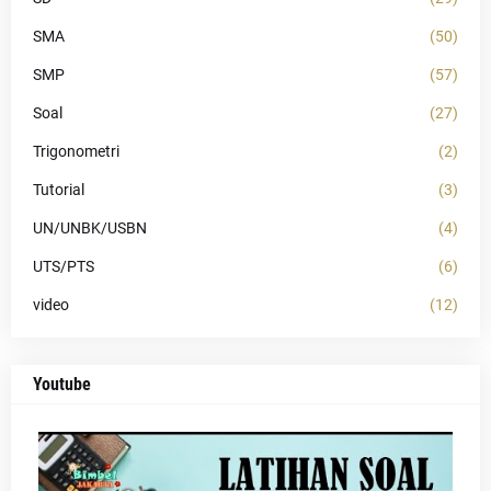
SMA
(50)
SMP
(57)
Soal
(27)
Trigonometri
(2)
Tutorial
(3)
UN/UNBK/USBN
(4)
UTS/PTS
(6)
video
(12)
Youtube