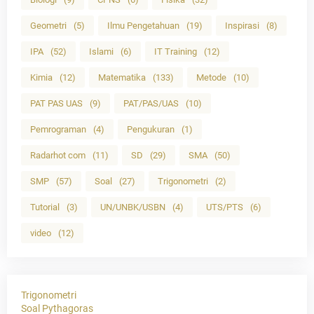
Geometri
(5)
Ilmu Pengetahuan
(19)
Inspirasi
(8)
IPA
(52)
Islami
(6)
IT Training
(12)
Kimia
(12)
Matematika
(133)
Metode
(10)
PAT PAS UAS
(9)
PAT/PAS/UAS
(10)
Pemrograman
(4)
Pengukuran
(1)
Radarhot com
(11)
SD
(29)
SMA
(50)
SMP
(57)
Soal
(27)
Trigonometri
(2)
Tutorial
(3)
UN/UNBK/USBN
(4)
UTS/PTS
(6)
video
(12)
Trigonometri
Soal Pythagoras