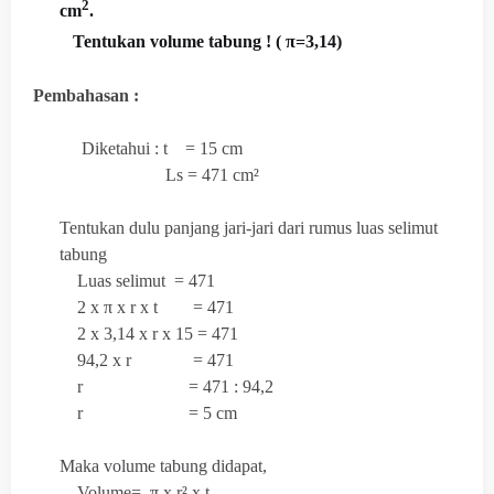
2
cm
.
Tentukan volume tabung ! ( π=3,14)
Pembahasan :
Diketahui : t = 15 cm
Ls = 471 cm²
Tentukan dulu panjang jari-jari dari rumus luas selimut
tabung
Luas selimut = 471
2 x π x r x t = 471
2 x 3,14 x r x 15 = 471
94,2 x r = 471
r = 471 : 94,2
r = 5 cm
Maka volume tabung didapat,
Volume= π x r² x t