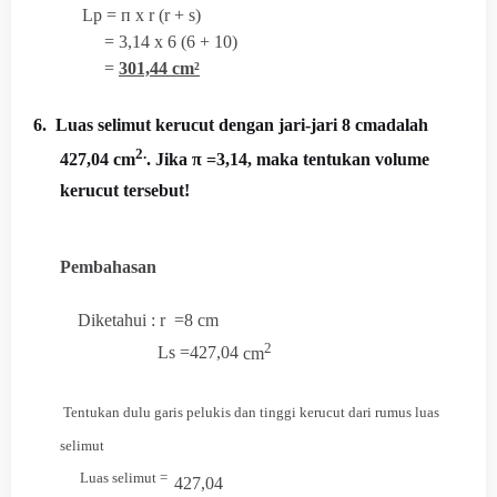
Lp = п x r (r + s)
= 3,14 x 6 (6 + 10)
=
301,44 cm²
6. Luas selimut kerucut dengan jari-jari 8 cmadalah
2.
427,04 cm
. Jika π =3,14, maka tentukan volume
kerucut tersebut!
Pembahasan
Diketahui : r =8 cm
2
Ls =427,04
cm
Tentukan dulu garis pelukis dan tinggi kerucut dari rumus luas
selimu
t
Luas selimut =
427,04