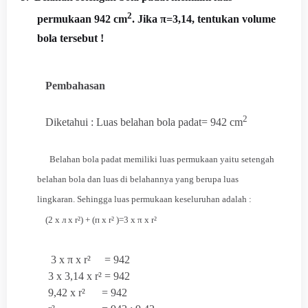
2
permukaan 942 cm
. Jika π=3,14, tentukan volume
bola tersebut !
Pembahasan
2
Diketahui : Luas belahan bola padat=
942 cm
Belahan bola padat memiliki luas permukaan yaitu setengah
belahan bola dan luas di belahannya yang berupa luas
lingkaran.
Sehingga luas permukaan keseluruhan adalah :
(2 x л x r²) + (п x r² )=3 x π x r²
3 x π x r² = 942
3 x 3,14 x r² = 942
9,42 x r² = 942