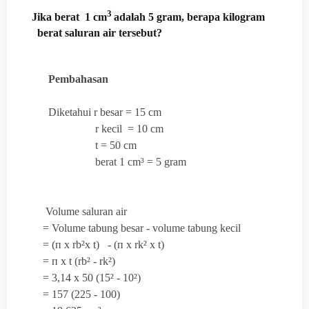
3
Jika berat 1 cm
adalah 5 gram, berapa kilogram
berat saluran air tersebut?
Pembahasan
Diketahui r besar = 15 cm
r kecil = 10 cm
t = 50 cm
berat 1 cm³ = 5 gram
Volume saluran air
= Volume tabung besar - volume tabung kecil
= (
п x rb²x t) - (
п x rk² x t)
=
п x t (rb² - rk²)
= 3,14 x 50 (15² - 10²)
= 157 (225 - 100)