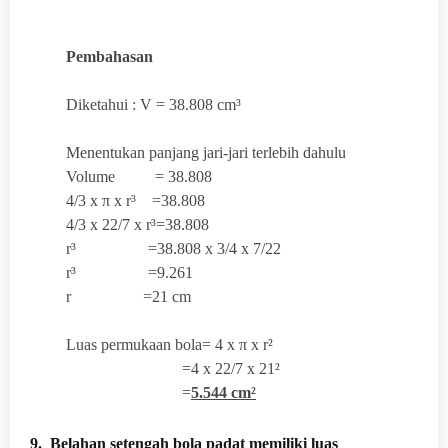
Pembahasan
Diketahui : V = 38.808 cm³
Menentukan panjang jari-jari terlebih dahulu
Volume =
38.808
4/3 x
π x r³ =38.808
4/3 x 22/7 x
r³=38.808
r³ =38.808 x 3/4 x 7/22
r³ =9.261
r =21 cm
Luas permukaan bola=
4 x
π x r²
=4 x 22/7 x 21²
=
5.544 cm²
9. Belahan setengah bola padat memiliki luas