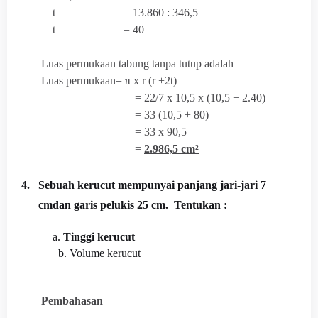
t = 13.860 : 346,5
t = 40
Luas permukaan tabung tanpa tutup adalah
Luas permukaan= π x r (r +2t)
= 22/7 x 10,5 x (10,5 + 2.40)
= 33 (10,5 + 80)
= 33 x 90,5
=
2.986,5 cm²
4.
Sebuah kerucut mempunyai panjang jari-jari 7
cmdan garis pelukis 25 cm. Tentukan :
a.
Tinggi kerucut
b.
Volume kerucut
Pembahasan