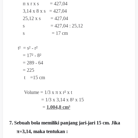
п x r x s = 427,04
3,14 x 8 x s = 427,04
25,12 x s = 427,04
s = 427,04 : 25,12
s = 17 cm
t² = s² - r²
= 17² - 8²
= 289 - 64
= 225
t =15 cm
Volume = 1/3 x
π x r² x t
= 1/3 x 3,14 x 8² x 15
=
1.004,8 cm³
7. Sebuah bola memiliki panjang jari-jari 15 cm. Jika
π=3,14, maka tentukan :