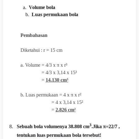
a
.
Volume bola
b.
Luas permukaan bola
Pembahasan
Diketahui : r = 15 cm
a. Volume = 4/3 x
π x r³
= 4/3 x 3,14 x 15³
=
14.130 cm³
b. Luas permukaan = 4 x π x r²
= 4 x 3,14 x 15²
=
2.826 cm²
3
8.
Sebuah bola volumenya 38.808 cm
.Jika π=
22/7
,
tentukan luas permukaan bola tersebut!