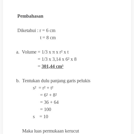
Pembahasan
Diketahui : r = 6 cm
t = 8 cm
a. Volume =
1/3 x
π x r² x t
= 1/3 x 3,14 x 6² x 8
=
301,44 cm³
b. Tentukan dulu panjang garis pelukis
s² = r² + t²
= 6² + 8²
= 36 + 64
= 100
s = 10
Maka luas permukaan kerucut