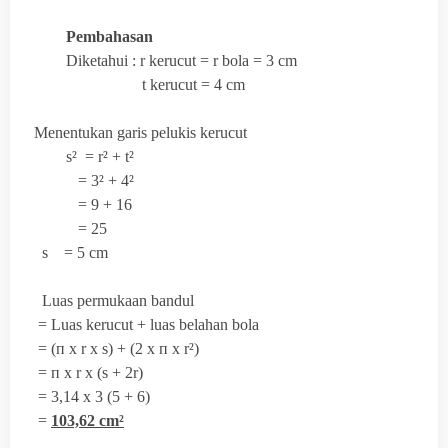
Pembahasan
Diketahui : r kerucut = r bola = 3 cm
t kerucut = 4 cm
Menentukan garis pelukis kerucut
s² = r² + t²
= 3² + 4²
= 9 + 16
= 25
s = 5 cm
Luas permukaan bandul
= Luas kerucut + luas belahan bola
= (
п x r x s) + (2 x
п x r²)
=
п x r x (s + 2r)
= 3,14 x 3 (5 + 6)
=
103,62 cm²