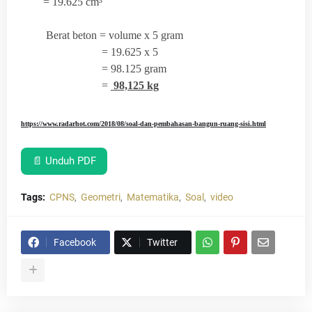
= 19.625 cm³
Berat beton = volume x 5 gram
= 19.625 x 5
= 98.125 gram
=
98,125 kg
https://www.radarhot.com/2018/08/soal-dan-pembahasan-bangun-ruang-sisi.html
📄 Unduh PDF
Tags:
CPNS
Geometri
Matematika
Soal
video
Facebook
Twitter