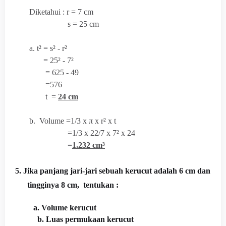
Diketahui : r = 7 cm
s = 25 cm
a. t² = s² - r²
= 25² - 7²
= 625 - 49
=576
t =
24 cm
b. Volume =1/3 x
π x r² x t
=1/3 x 22/7 x 7² x 24
=
1.232 cm³
5. Jika panjang jari-jari sebuah kerucut adalah 6 cm dan
tingginya 8 cm, tentukan :
a. Volume kerucut
b. Luas permukaan kerucut