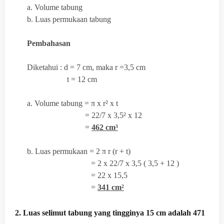
a. Volume tabung
b. Luas permukaan tabung
Pembahasan
Diketahui : d = 7 cm, maka r =3,5 cm
t = 12 cm
a. Volume tabung = π x r² x t
= 22/7 x 3,5² x 12
=
462 cm³
b. Luas permukaan = 2 π r (r + t)
= 2 x 22/7 x 3,5 ( 3,5 + 12 )
= 22 x 15,5
=
341 cm²
2. Luas selimut tabung yang tingginya 15 cm adalah 471