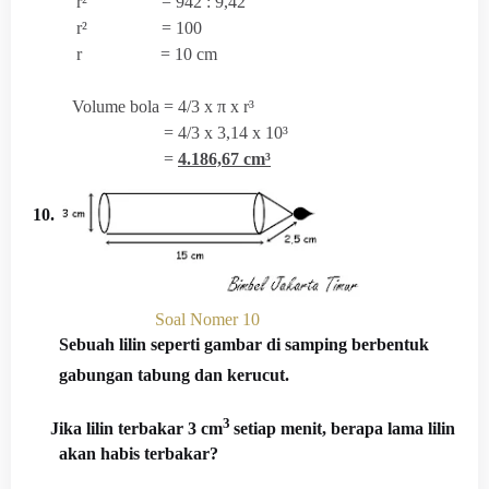
r² = 942 : 9,42
r² = 100
r = 10 cm
V
olume bola =
4/3 x
π x r³
= 4/3 x 3,14 x 10³
=
4.186,67 cm³
10.
Soal Nomer 10
Sebuah lilin seperti gambar di samping berbentuk
gabungan tabung dan kerucut.
3
Jika lilin terbakar 3 cm
setiap menit, berapa lama lilin
akan habis terbakar?