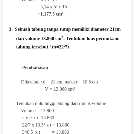
=3,14 x 5² x 15
=
1.177,5 cm³
3.
Sebuah tabung tanpa tutup memiliki diameter 21cm
3
dan volume 13.860 cm
. Tentukan luas permukaan
tabung tersebut ! (π=22/7)
Pembahasan
Diketahui : d = 21 cm, maka r = 10,5 cm
V = 13.860 cm³
Tentukan dulu tinggi tabung dari rumus volume
Volume =13.860
π x r² x t=13.860
22/7 x 10,5² x t = 13.860
346,5 x t = 13.860