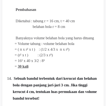
Pembahasan
Diketahui : tabung r = 16 cm, t = 40 cm
belahan bola r = 8 cm
Banyaknya volume belahan bola yang harus dituang
= Volume tabung : volume belahan bola
= (
п x r² x t ) : (1/2 x 4/3 x
п x r³)
= (
r² x t ) : (2/3 x
r³)
= 16² x 40 x 3/2 : 8³
=
30 kali
14.
Sebuah bandul terbentuk dari kerucut dan belahan
bola dengan panjang jari-jari 3 cm. Jika tinggi
kerucut 4 cm, tentukan luas permukaan dan volume
bandul tersebut!