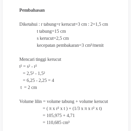
Pembahasan
Diketahui : r tabung=r kerucut=3 cm : 2=1,5 cm
t tabung=15 cm
s kerucut=2,5 cm
kecepatan pembakaran=3 cm³/menit
Mencari tinggi kerucut
t² = s² - r²
= 2,5² - 1,5²
= 6,25 - 2,25 = 4
t = 2 cm
Volume lilin = volume tabung + volume kerucut
= (
π x r² x t ) + (
1/3 x
π x r² x t)
= 105,975 + 4,71
= 110,685 cm³