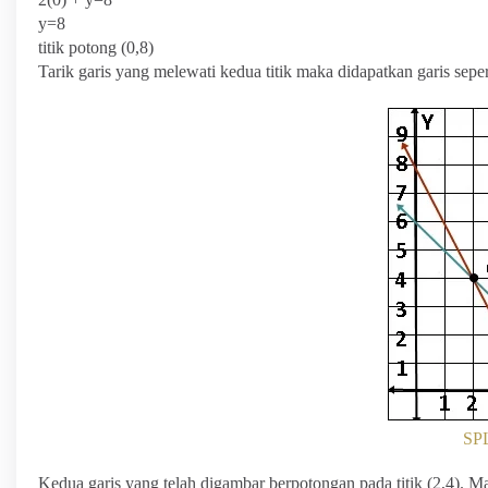
y=8
titik potong (0,8)
Tarik garis yang melewati kedua titik maka didapatkan garis sep
SP
Kedua garis yang telah digambar berpotongan pada titik (2,4). Ma