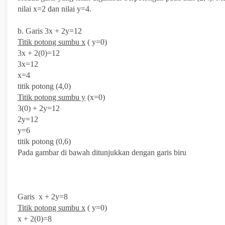
nilai x=2 dan nilai y=4.
b. Garis 3x + 2y=12
Titik potong sumbu x
( y=0)
3x + 2(0)=12
3x=12
x=4
titik potong (4,0)
Titik potong sumbu y
(x=0)
3(0) + 2y=12
2y=12
y=6
titik potong (0,6)
Pada gambar di bawah ditunjukkan dengan garis biru
Garis x + 2y=8
Titik potong sumbu x
( y=0)
x + 2(0)=8