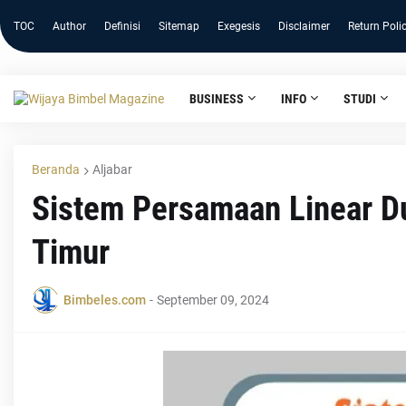
TOC
Author
Definisi
Sitemap
Exegesis
Disclaimer
Return Poli
BUSINESS
INFO
STUDI
Beranda
Aljabar
Sistem Persamaan Linear Du
Timur
Bimbeles.com
-
September 09, 2024