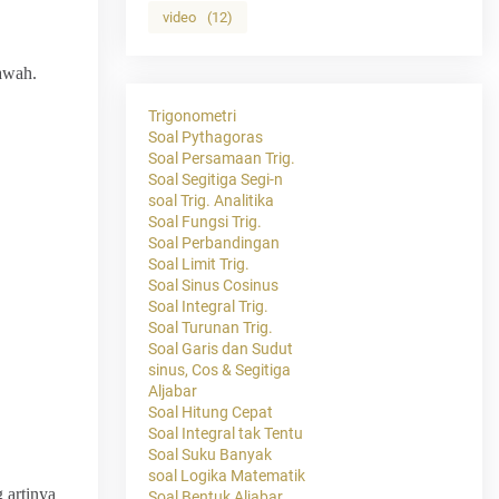
video
(12)
bawah.
Trigonometri
Soal Pythagoras
Soal Persamaan Trig.
Soal Segitiga Segi-n
soal Trig. Analitika
Soal Fungsi Trig.
Soal Perbandingan
Soal Limit Trig.
Soal Sinus Cosinus
Soal Integral Trig.
Soal Turunan Trig.
Soal Garis dan Sudut
sinus, Cos & Segitiga
Aljabar
Soal Hitung Cepat
Soal Integral tak Tentu
Soal Suku Banyak
soal Logika Matematik
 artinya
Soal Bentuk Aljabar