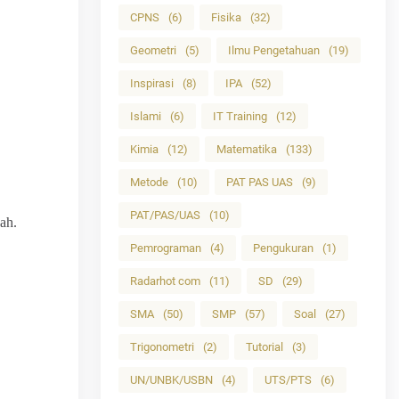
CPNS
(6)
Fisika
(32)
Geometri
(5)
Ilmu Pengetahuan
(19)
Inspirasi
(8)
IPA
(52)
Islami
(6)
IT Training
(12)
Kimia
(12)
Matematika
(133)
Metode
(10)
PAT PAS UAS
(9)
PAT/PAS/UAS
(10)
ah.
Pemrograman
(4)
Pengukuran
(1)
Radarhot com
(11)
SD
(29)
SMA
(50)
SMP
(57)
Soal
(27)
Trigonometri
(2)
Tutorial
(3)
UN/UNBK/USBN
(4)
UTS/PTS
(6)