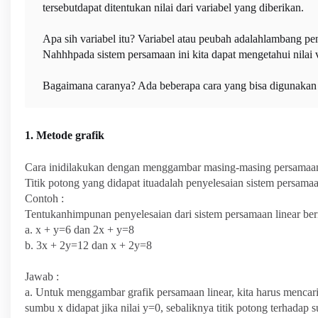
tersebutdapat ditentukan nilai dari variabel yang diberikan.
Apa sih variabel itu? Variabel atau peubah adalahlambang pen
Nahhhpada sistem persamaan ini kita dapat mengetahui nilai v
Bagaimana caranya? Ada beberapa cara yang bisa digunakan un
1. Metode grafik
Cara inidilakukan dengan menggambar masing-masing persamaan y
Titik potong yang didapat ituadalah penyelesaian sistem persamaa
Contoh :
Tentukanhimpunan penyelesaian dari sistem persamaan linear beri
a. x + y=6 dan 2x + y=8
b. 3x + 2y=12 dan x + 2y=8
Jawab :
a. Untuk menggambar grafik persamaan linear, kita harus mencari 
sumbu x didapat jika nilai y=0, sebaliknya titik potong terhadap 