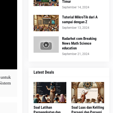
Timur
September 14, 2024
Tutorial MikroTik dari A
sampai dengan Z
September 13, 2024
Radarhot com Breaking
News Math Science
education
September 21, 2024
Latest Deals
 untuk
Sistem
Soal Latihan
Soal Luas dan Keliling
Perpangkatan dan
Persegi dan Persegi