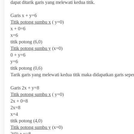
dapat ditarik garis yang melewati kedua titik.
Garis x + y=6
Titik potong sumbu x
( y=0)
x + 0=6
x=6
titik potong (6,0)
Titik potong sumbu y
(x=0)
0 + y=6
y=6
titik potong (0,6)
Tarik garis yang melewati kedua titik maka didapatkan garis sepe
Garis 2x + y=8
Titik potong sumbu x
( y=0)
2x + 0=8
2x=8
x=4
titik potong (4,0)
Titik potong sumbu y
(x=0)
2(0) + y=8