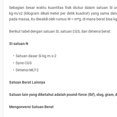
Sebagian besar waktu kuantitas fisik diukur dalam satuan SI 
kg⋅m/s2 (kilogram dikali meter per detik kuadrat) yang sama de
pada massa, itu diwakili oleh rumus W = m*g, di mana berat bisa 
Berikut tabel dengan satuan SI, satuan CGS, dan dimensi berat:
SI satuan N
Satuan dasar SI kg.m.s-2
Dyne CGS
Dimensi MLT-2
Satuan Berat Lainnya
Satuan lain yang diketahui adalah pound-force (lbf), slug, gram, d
Mengonversi Satuan Berat