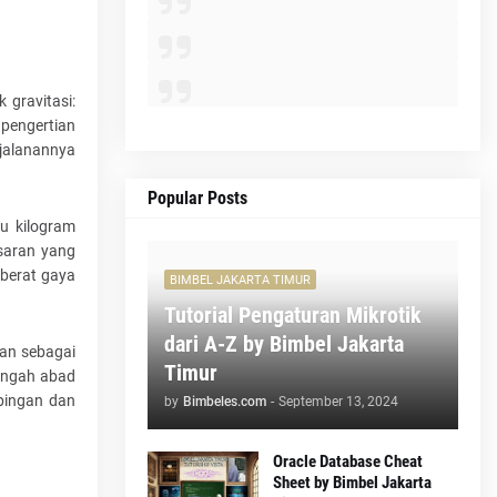
gravitasi:
 pengertian
rjalanannya
Popular Posts
u kilogram
esaran yang
 berat gaya
BIMBEL JAKARTA TIMUR
Tutorial Pengaturan Mikrotik
dari A-Z by Bimbel Jakarta
kan sebagai
Timur
tengah abad
pingan dan
by
Bimbeles.com
-
September 13, 2024
Oracle Database Cheat
Sheet by Bimbel Jakarta