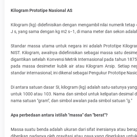
Kilogram Prototipe Nasional AS
Kilogram (kg) didefinisikan dengan mengambil nilai numerik teta
J s, yang sama dengan kg m2 s−1, di mana meter dan sekon adalah 
Standar massa utama untuk negara ini adalah Prototipe Kilogram
NIST. Kilogram, awalnya didefinisikan sebagai massa satu desime
digantikan setelah Konvensi Metrik Internasional pada tahun 187
pada massa desimeter kubik air atau Kilogram Arsip. Setiap neg
standar internasional; ini dikenal sebagai Pengukur Prototipe Nasion
Di antara satuan dasar SI, kilogram (kg) adalah satu-satunya yan
untuk 1000 atau 103. Nama dan simbol untuk kelipatan desimal
nama satuan "gram", dan simbol awalan pada simbol satuan "g."
Apa perbedaan antara istilah "massa" dan "berat"?
Massa suatu benda adalah ukuran dari sifat inersianya atau ber
diberikan padanya oleh gravitasi atau gaya yang diperlukan unt