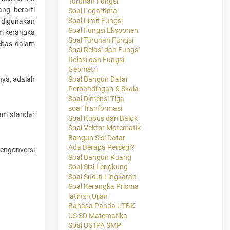
Turunan Fungsi
ng" berarti
Soal Logaritma
Soal Limit Fungsi
a digunakan
Soal Fungsi Eksponen
am kerangka
Soal Turunan Fungsi
ebas dalam
Soal Relasi dan Fungsi
Relasi dan Fungsi
Geometri
nya, adalah
Soal Bangun Datar
Perbandingan & Skala
Soal Dimensi Tiga
soal Tranformasi
lam standar
Soal Kubus dan Balok
Soal Vektor Matematik
Bangun Sisi Datar
Ada Berapa Persegi?
engonversi
Soal Bangun Ruang
Soal Sisi Lengkung
Soal Sudut Lingkaran
Soal Kerangka Prisma
latihan Ujian
Bahasa Panda UTBK
US SD Matematika
Soal US IPA SMP