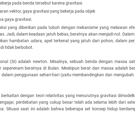
ekerja pada benda tersebut karena gravitasi.
ran vektor, gaya gravitasi yang bekerja pada objek
ya gaya gravitasi.
aksi yang diberikan pada tubuh dengan mekanisme yang melawan efek 
gas. Jadi, dalam keadaan jatuh bebas, beratnya akan menjadi nol. Dalam
baikan hambatan udara, apel terkenal yang jatuh dari pohon, dalam pe
di tidak berbobot.
ional (SI) adalah newton. Misalnya, sebuah benda dengan massa sat
tar seperenam beratnya di Bulan. Meskipun berat dan massa adalah b
 lain dalam penggunaan sehari-hari (yaitu membandingkan dan mengubah
 berkaitan dengan teori relativitas yang menurutnya gravitasi dimodel
ngajar, perdebatan yang cukup besar telah ada selama lebih dari se
. Situasi saat ini adalah bahwa beberapa set konsep hidup berdam