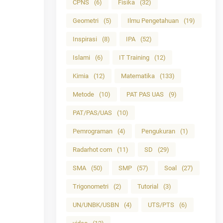
CPNS
(6)
Fisika
(32)
Geometri
(5)
Ilmu Pengetahuan
(19)
Inspirasi
(8)
IPA
(52)
Islami
(6)
IT Training
(12)
Kimia
(12)
Matematika
(133)
Metode
(10)
PAT PAS UAS
(9)
PAT/PAS/UAS
(10)
Pemrograman
(4)
Pengukuran
(1)
Radarhot com
(11)
SD
(29)
SMA
(50)
SMP
(57)
Soal
(27)
Trigonometri
(2)
Tutorial
(3)
UN/UNBK/USBN
(4)
UTS/PTS
(6)