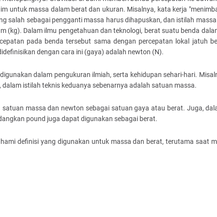
m untuk massa dalam berat dan ukuran. Misalnya, kata kerja "menimba
ng salah sebagai pengganti massa harus dihapuskan, dan istilah mass
m (kg). Dalam ilmu pengetahuan dan teknologi, berat suatu benda dal
rcepatan pada benda tersebut sama dengan percepatan lokal jatuh b
didefinisikan dengan cara ini (gaya) adalah newton (N).
gunakan dalam pengukuran ilmiah, serta kehidupan sehari-hari. Misal
dalam istilah teknis keduanya sebenarnya adalah satuan massa.
ah satuan massa dan newton sebagai satuan gaya atau berat. Juga, da
edangkan pound juga dapat digunakan sebagai berat.
mi definisi yang digunakan untuk massa dan berat, terutama saat m