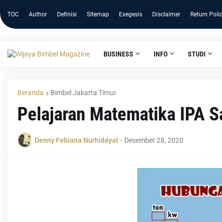
TOC
Author
Definisi
Sitemap
Exegesis
Disclaimer
Return Poli
BUSINESS
INFO
STUDI
Beranda
Bimbel Jakarta Timur
Pelajaran Matematika IPA S
Denny Febiana Nurhidayat
-
Desember 28, 2020