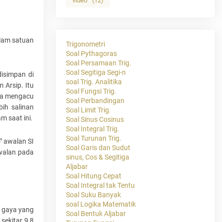
video
(12)
alam satuan
Trigonometri
Soal Pythagoras
Soal Persamaan Trig.
Soal Segitiga Segi-n
disimpan di
soal Trig. Analitika
 Arsip. Itu
Soal Fungsi Trig.
npa mengacu
Soal Perbandingan
bih salinan
Soal Limit Trig.
m saat ini.
Soal Sinus Cosinus
Soal Integral Trig.
Soal Turunan Trig.
" awalan SI
Soal Garis dan Sudut
walan pada
sinus, Cos & Segitiga
Aljabar
Soal Hitung Cepat
Soal Integral tak Tentu
Soal Suku Banyak
soal Logika Matematik
n gaya yang
Soal Bentuk Aljabar
sekitar 9,8