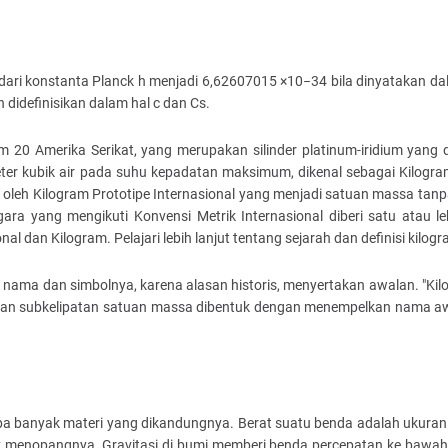
p dari konstanta Planck h menjadi 6,62607015 ×10−34 bila dinyatakan d
didefinisikan dalam hal c dan Cs.
 20 Amerika Serikat, yang merupakan silinder platinum-iridium yang 
ter kubik air pada suhu kepadatan maksimum, dikenal sebagai Kilogram
5 oleh Kilogram Prototipe Internasional yang menjadi satuan massa ta
ara yang mengikuti Konvensi Metrik Internasional diberi satu atau le
al dan Kilogram. Pelajari lebih lanjut tentang sejarah dan definisi kilogra
g nama dan simbolnya, karena alasan historis, menyertakan awalan. "Kilo
 dan subkelipatan satuan massa dibentuk dengan menempelkan nama a
apa banyak materi yang dikandungnya. Berat suatu benda adalah ukura
uk menopangnya. Gravitasi di bumi memberi benda percepatan ke bawah 