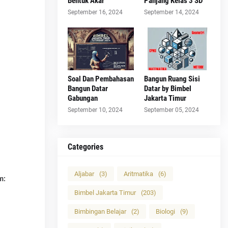
Bentuk Akar
Panjang Kelas 3 SD
September 16, 2024
September 14, 2024
Soal Dan Pembahasan
Bangun Ruang Sisi
Bangun Datar
Datar by Bimbel
Gabungan
Jakarta Timur
September 10, 2024
September 05, 2024
Categories
Aljabar
(3)
Aritmatika
(6)
m:
Bimbel Jakarta Timur
(203)
Bimbingan Belajar
(2)
Biologi
(9)