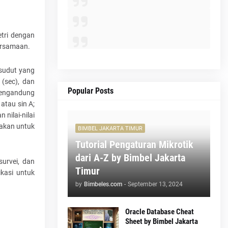
etri dengan
ersamaan.
sudut yang
 (sec), dan
Popular Posts
 mengandung
atau sin A;
 nilai-nilai
nakan untuk
BIMBEL JAKARTA TIMUR
Tutorial Pengaturan Mikrotik
dari A-Z by Bimbel Jakarta
urvei, dan
Timur
kasi untuk
by
Bimbeles.com
-
September 13, 2024
Oracle Database Cheat
Sheet by Bimbel Jakarta