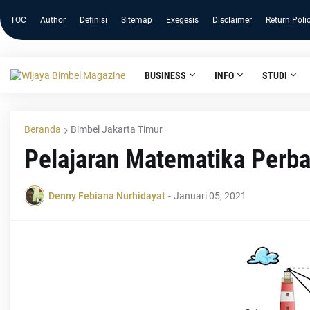
TOC
Author
Definisi
Sitemap
Exegesis
Disclaimer
Return Poli
BUSINESS
INFO
STUDI
Beranda
Bimbel Jakarta Timur
Pelajaran Matematika Perba
Denny Febiana Nurhidayat
-
Januari 05, 2021