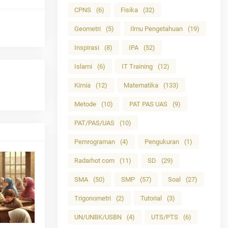
CPNS
(6)
Fisika
(32)
Geometri
(5)
Ilmu Pengetahuan
(19)
Inspirasi
(8)
IPA
(52)
Islami
(6)
IT Training
(12)
Kimia
(12)
Matematika
(133)
Metode
(10)
PAT PAS UAS
(9)
PAT/PAS/UAS
(10)
Pemrograman
(4)
Pengukuran
(1)
Radarhot com
(11)
SD
(29)
SMA
(50)
SMP
(57)
Soal
(27)
Trigonometri
(2)
Tutorial
(3)
UN/UNBK/USBN
(4)
UTS/PTS
(6)