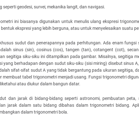
 seperti geodesi, survei, mekanika langit, dan navigasi.
onometri ini biasanya digunakan untuk menulis ulang ekspresi trigonom
bentuk ekspresi yang lebih berguna, atau untuk menyelesaikan suatu p
 khusus sudut dan penerapannya pada perhitungan. Ada enam fungsi 
ah sinus (sin), cosinus (cos), tangen (tan), cotangent (cot), secan
n segitiga siku-siku ini ditampilkan pada gambar. Misalnya, segitiga
 yang berhadapan dengan sudut siku-siku (sisi miring) disebut sinus A, 
dalah sifat-sifat sudut A yang tidak bergantung pada ukuran segitiga, dan
r membuat tabel trigonometri menjadi usang. Fungsi trigonometri digu
diketahui atau diukur dalam bangun datar.
t dan jarak di bidang-bidang seperti astronomi, pembuatan peta, s
an jarak dalam satu bidang dibahas dalam trigonometri bidang. Apli
timbangkan dalam trigonometri bola.