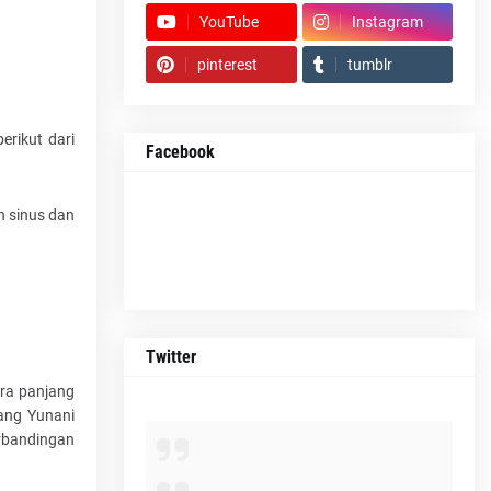
YouTube
Instagram
pinterest
tumblr
erikut dari
Facebook
n sinus dan
Twitter
ara panjang
rang Yunani
rbandingan